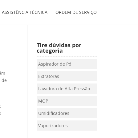
ASSISTÊNCIA TÉCNICA
ORDEM DE SERVIÇO
Tire dúvidas por
categoria
Aspirador de Pó
lém
Extratoras
e de
Lavadora de Alta Pressão
MOP
e
a
Umidificadores
Vaporizadores