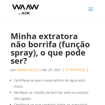
Minha extratora
não borrifa (função
spray), o que pode
ser?
por
WAAW-AJUDA
|
abr 29, 2021
|
EXTRATORAS
|
Certifique-se que o reservatório de água está
cheio;
Verifique se o botão de borrifar está na posição
ON-Ligado;
Certifique-se que conectou todos os acessórios